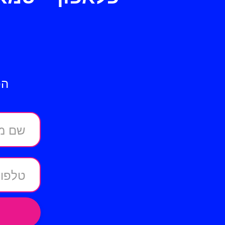
הכ
שם מ
טלפון