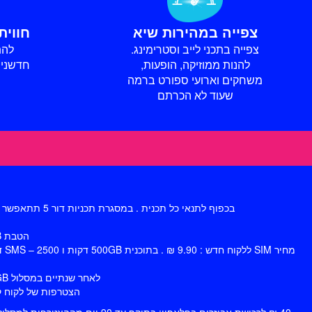
צפייה במהירות שיא
חווית
צפייה בתכני לייב וסטרימינג.
להת
להנות ממוזיקה, הופעות,
חדשנית
משחקים וארועי ספורט ברמה
שעוד לא הכרתם
בכפוף לתנאי כל תכנית . במסגרת תכניות דור 5 תתאפשר גלישה בדור 5 באמצעות מכשיר תומך דור 5, באזורי פרישת רשת דור 5 המתעדכנים ובכפוף לתנאי השירות. ניתן להצטרף לתכניות דור 5
הטבת 100GB נוספים מתנה במסלול ביסיק היא ל-3 חודשים לאחר מכן תוספת של 19.9 ₪.
לאחר שנתיים במסלול 500GB ו 1000GB 99 ₪ למנוי. לאחר שנה בתכנית 100GB ובתכנית + sting 500GB 99 ₪ לחודש למנוי.
הצטרפות של לקוח קיים בפלאפון בתשלו