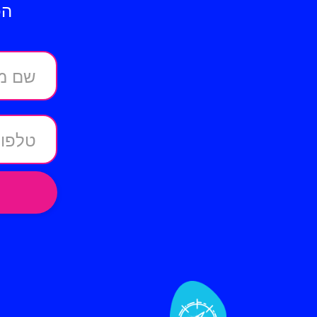
הכ
שם מ
טלפון