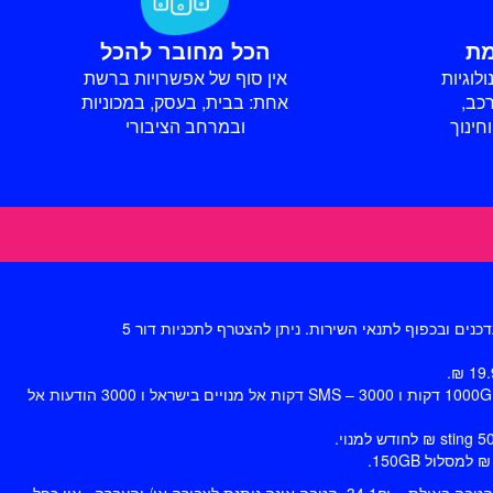
הכל מחובר להכל
לוגיות
אין סוף של אפשרויות ברשת
כב,
אחת: בבית, בעסק, במכוניות
חינוך
ובמרחב הציבורי
מחיר SIM ללקוח חדש : 9.90 ₪ . בתוכנית 500GB דקות ו SMS – 2500 דקות אל מנויים בישראל ו 2500 הודעות אל מנויים סלולריים בארץ, בתוכנית 1000GB דקות ו SMS – 3000 דקות אל מנויים בישראל ו 3000 הודעות אל
40 ₪ לרכישת אביזרים בפלאפון: בתוקף עד 90 יום מההצטרפות למסלול. למימוש בחנויות ומרכזי פלאפון. לא כולל האתר וחנויות פלאפון בעיר. שווי ההטבה באילת – 34.1₪. הטבה אינה ניתנת לצבירה או/ והעברה . אין כפל